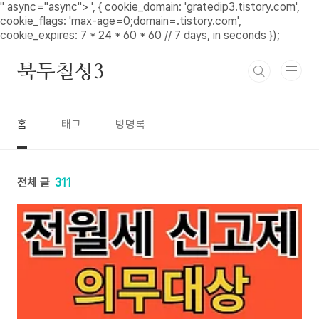
본문 바로가기
" async="async">
', { cookie_domain: 'gratedip3.tistory.com',
cookie_flags: 'max-age=0;domain=.tistory.com',
cookie_expires: 7 * 24 * 60 * 60 // 7 days, in seconds });
북두칠성3
홈
태그
방명록
전체 글
311